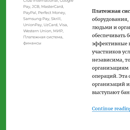
Club International
,
Google
Pay
,
JCB
,
MasterCard
,
Платежная си
PayPal
,
Perfect Money
,
Samsung Pay
,
Skrill
,
оборудования,
UnionPay
,
UzCard
,
Visa
,
людьми и орга
Western Union
,
МИР
,
обеспечивать 
Платежная система
,
финансы
эффективные п
участников усл
независима, т
организациям 
операций. Эта
организаций и
выступают бан
Continue readin