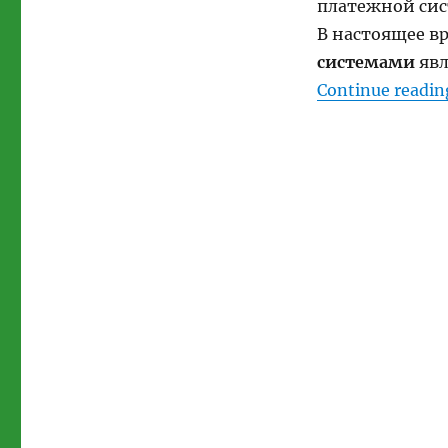
платежной си
В настоящее в
системами
явл
Continue readin