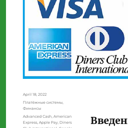
Posted
April 18, 2022
on
Categories
Платёжные системы
,
Финансы
Tags
Advanced Cash
,
American
Введен
Express
,
Apple Pay
,
Diners