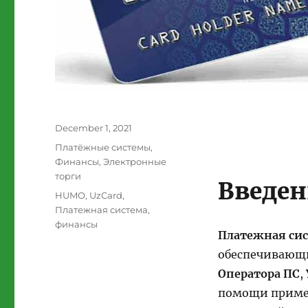
Posted
December 1, 2021
on
Categories
Платёжные системы
,
Финансы
,
Электронные
торги
Введен
Tags
HUMO
,
UzCard
,
Платежная система
,
финансы
Платежная си
обеспечивающи
Оператора ПС
,
помощи примен