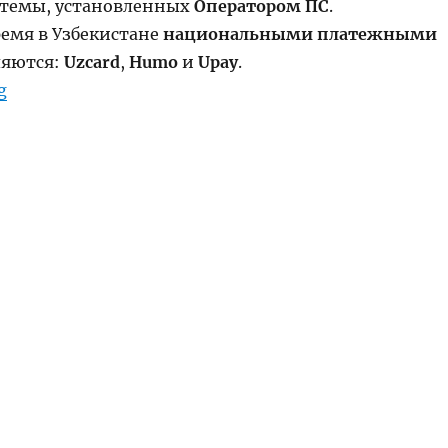
стемы, установленных
Оператором ПС
.
ремя в Узбекистане
национальными платежными
яются:
Uzcard
,
Humo
и
Upay
.
“Электронные платёжные системы Узбекистана”
g