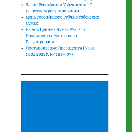
Закон Республики Узбекистан “О
валютном регулировании”.
Цена Российского Рубля в Узбекских
Сумах
Рынок Ценных Бумаг РУз, его
Компоненты, Контроль и
Регулирование
Постановление Президента РУз от
13.04.2021 г. № ПП-5073