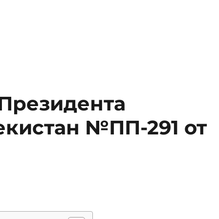
Президента
екистан №ПП-291 от