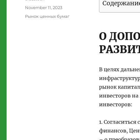
Содержани
Posted
November 11, 2023
on
Categories
Рынок ценных бумаг
О ДОП
РАЗВИ
В целях дальн
инфраструктур
рынок капитал
инвесторов на
инвесторов:
1. Согласитьс
финансов, Цен
– о преобразо