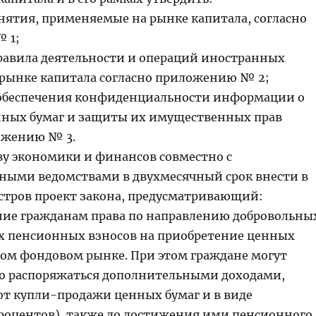
нятия, применяемые на рынке капитала, согласно
 1;
равила деятельности и операций иностранных
 рынке капитала согласно приложению № 2;
обеспечения конфиденциальности информации о
нных бумаг и защиты их имущественных прав
ожению № 3.
ву экономики и финансов совместно с
ными ведомствами в двухмесячный срок внести в
тров проект закона, предусматривающий:
ние гражданам права по направлению добровольны
 пенсионных взносов на приобретение ценных
ном фондовом рынке. При этом граждане могут
о распоряжаться дополнительными доходами,
т купли-продажи ценных бумаг и в виде
роцентов), также до достижения ими пенсионного