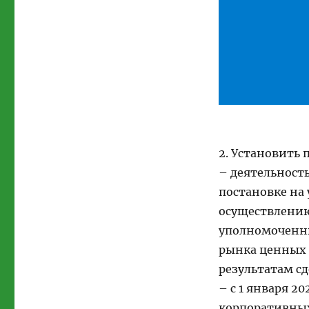
2. Установить 
– деятельност
постановке на 
осуществлению
уполномоченн
рынка ценных 
результатам с
– с 1 января 2
корпоративных