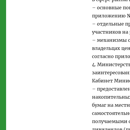
– основные по
приложению №
– отдельные п
участников на
– механизмы 
владельцах це
согласно прил
4. Министерст
заинтересован
Кабинет Минис
– предоставле
накопительных
бумаг на мест
самостоятельн
получаемыми о
дивидендов (п