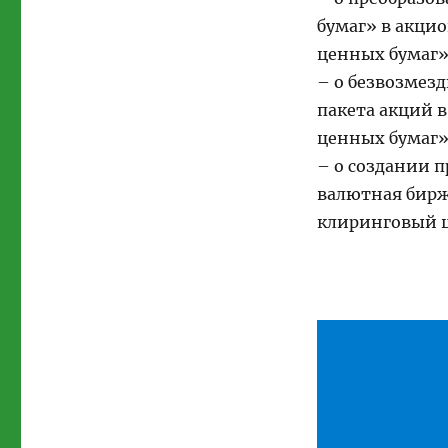
бумаг» в акци
ценных бумаг»
– о безвозмез
пакета акций 
ценных бумаг»
– о создании п
валютная бир
клиринговый ц