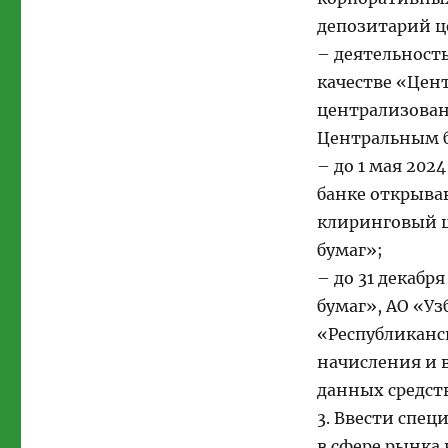
депозитарий ц
– деятельност
качестве «Цен
централизованн
Центральным 
– до 1 мая 202
банке открыва
клиринговый 
бумаг»;
– до 31 декаб
бумаг», АО «Уз
«Республиканс
начисления и 
данных средств
3. Ввести спе
в сфере рынка 