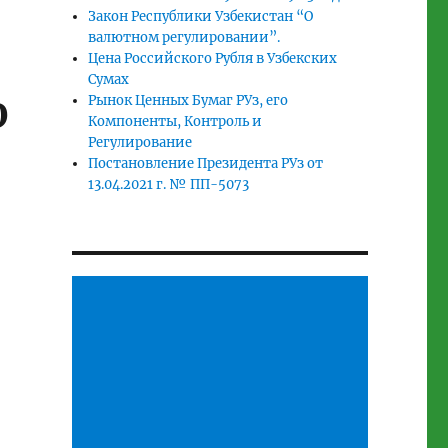
Закон Республики Узбекистан “О
валютном регулировании”.
Цена Российского Рубля в Узбекских
Сумах
Рынок Ценных Бумаг РУз, его
О
Компоненты, Контроль и
Регулирование
Постановление Президента РУз от
13.04.2021 г. № ПП-5073