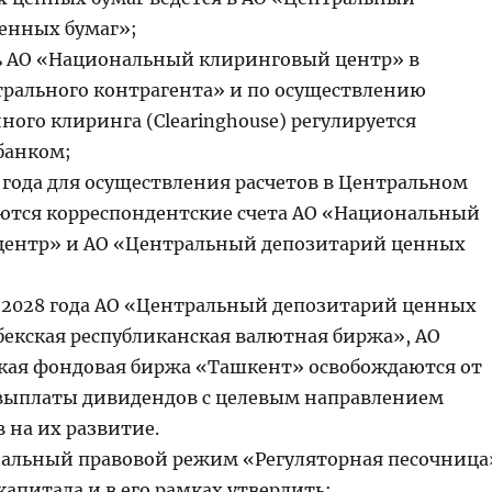
енных бумаг»;
ь АО «Национальный клиринговый центр» в
трального контрагента» и по осуществлению
ого клиринга (Clearinghouse) регулируется
банком;
4 года для осуществления расчетов в Центральном
ются корреспондентские счета АО «Национальный
центр» и АО «Центральный депозитарий ценных
ря 2028 года АО «Центральный депозитарий ценных
бекская республиканская валютная биржа», АО
кая фондовая биржа «Ташкент» освобождаются от
выплаты дивидендов с целевым направлением
 на их развитие.
циальный правовой режим «Регуляторная песочница
капитала и в его рамках утвердить: