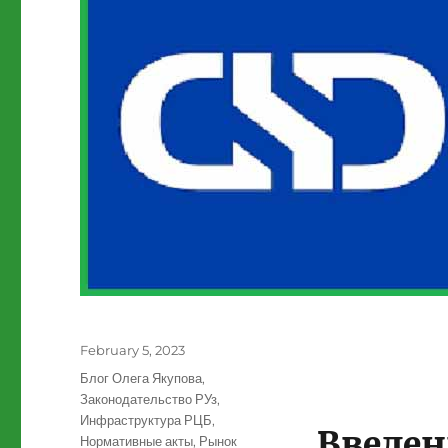
Posted
February 5, 2023
on
Categories
Блог Олега Якупова
,
Законодательство РУз
,
Инфраструктура РЦБ
,
Введен
Нормативные акты
,
Рынок