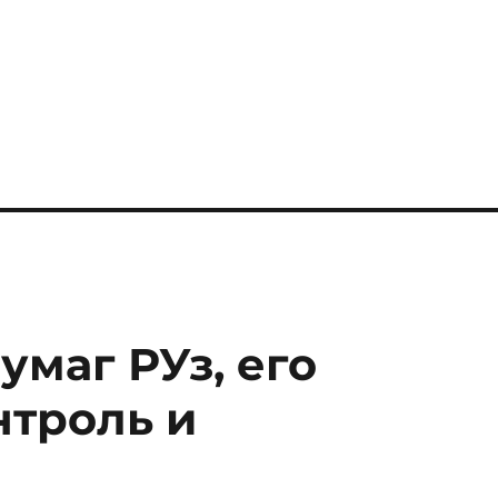
ы
маг РУз, его
нтроль и