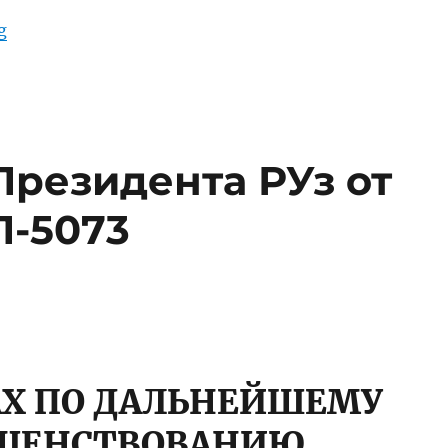
“Рынок Ценных Бумаг РУз, его Компоненты, Контроль и Регу
g
резидента РУз от
ПП-5073
АХ ПО ДАЛЬНЕЙШЕМУ
ШЕНСТВОВАНИЮ