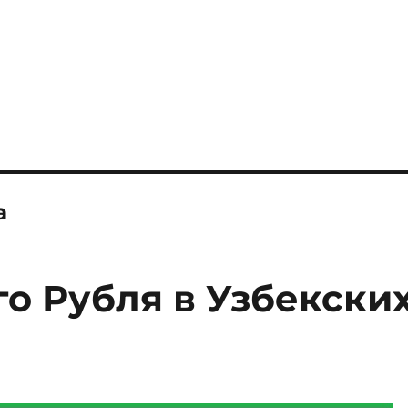
а
о Рубля в Узбекски