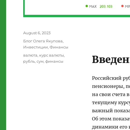
Posted
August 6, 2023
on
Categories
Блог Олега Якупова
,
Инвестиции
,
Финансы
Tags
валюта
,
курс валюты
,
Введен
рубль
,
сум
,
финансы
Российский руб
пенсионеры, п
на свои счета 
текущему курсу
важный показат
Об этом показа
динамики его 