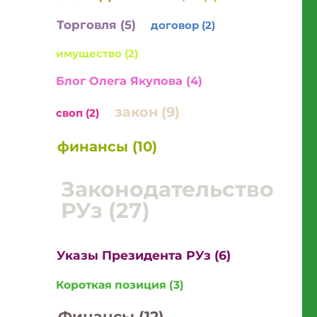
Торговля (5)
договор (2)
имущество (2)
Блог Олега Якупова (4)
закон (9)
своп (2)
финансы (10)
Законодательство
РУз (27)
Указы Президента РУз (6)
Короткая позиция (3)
Финансы (12)