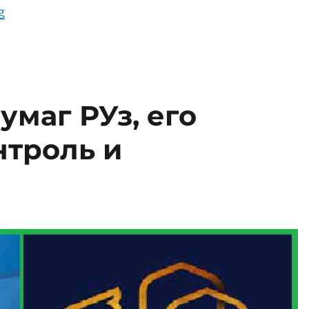
“Цена Российского Рубля в Узбекских Сумах”
g
маг РУз, его
нтроль и