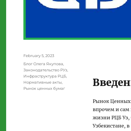
Posted
February 5, 2023
on
Categories
Блог Олега Якупова
,
Законодательство РУз
,
Инфраструктура РЦБ
,
Введен
Нормативные акты
,
Рынок ценных бумаг
Рынок Ценных Б
впрочем и сам
жизни РЦБ Уз,
Узбекистане, в