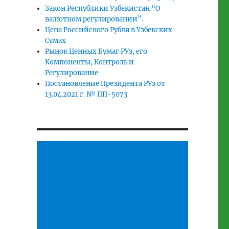
Закон Республики Узбекистан “О
валютном регулировании”.
Цена Российского Рубля в Узбекских
Сумах
Рынок Ценных Бумаг РУз, его
Компоненты, Контроль и
Регулирование
Постановление Президента РУз от
13.04.2021 г. № ПП-5073