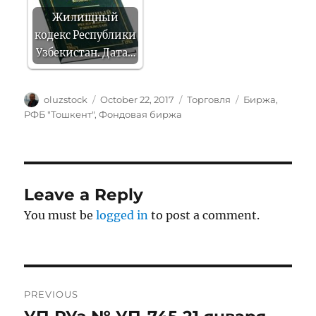
Жилищный
кодекс Республики
Узбекистан. Дата…
Author
Posted
Categories
Tags
oluzstock
October 22, 2017
Торговля
Биржа
,
on
РФБ "Тошкент"
,
Фондовая биржа
Leave a Reply
You must be
logged in
to post a comment.
Post
PREVIOUS
navigation
Previous