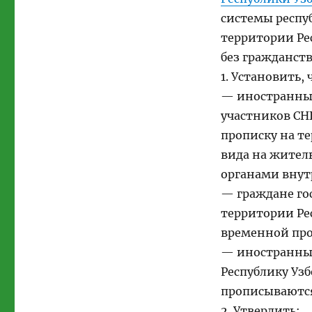
системы респу
территории Ре
без гражданств
1. Установить, 
— иностранные
участников СН
прописку на т
вида на жител
органами внут
— граждане го
территории Ре
временной про
— иностранные
Республику Уз
прописываются
2. Утвердить: