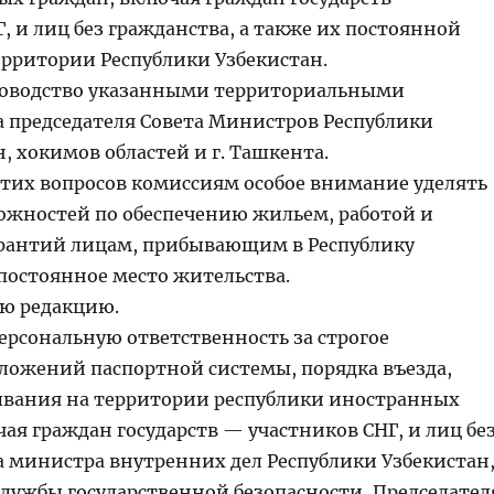
, и лиц без гражданства, а также их постоянной
ерритории Республики Узбекистан.
ководство указанными территориальными
 председателя Совета Министров Республики
, хокимов областей и г. Ташкента.
тих вопросов комиссиям особое внимание уделять
жностей по обеспечению жильем, работой и
рантий лицам, прибывающим в Республику
 постоянное место жительства.
ю редакцию.
ерсональную ответственность за строгое
ложений паспортной системы, порядка въезда,
ывания на территории республики иностранных
ая граждан государств — участников СНГ, и лиц бе
а министра внутренних дел Республики Узбекистан
Службы государственной безопасности, Председател