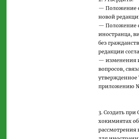
— Положение о
новой редакци
— Положение о
иностранца, ви
без гражданств
редакции согл
— изменения и
вопросов, свя
утвержденное У
приложению №
3. Создать при
хокимиятах об
рассмотрения 
для иностранн