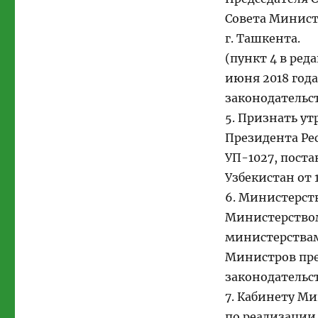
Совета Минист
г. Ташкента.
(пункт 4 в ред
июня 2018 год
законодательств
5. Признать у
Президента Рес
УП-1027, пост
Узбекистан от 
6. Министерст
Министерством
министерствам
Министров пре
законодательс
7. Кабинету М
по реализации 