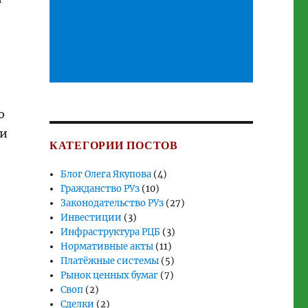
ю
ии
КАТЕГОРИИ ПОСТОВ
Блог Олега Якупова
(4)
Гражданство РУз
(10)
Законодательство РУз
(27)
Инвестиции
(3)
Инфраструктура РЦБ
(3)
Нормативные акты
(11)
Платёжные системы
(5)
Рынок ценных бумаг
(7)
Своп
(2)
Сделки
(2)