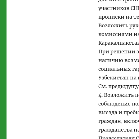
участников СНГ
прописки на т
Возложить ру
комиссиями на
Каракалпакстан
При решении э
наличию возмо
социальных га
Узбекистан на
См. предыдущу
4. Возложить п
соблюдение по
выезда и преб
граждан, включ
гражданства н
Председателя 