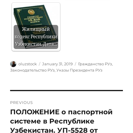
Жилищный
кодекс Республики
Узбекистан. Дата…
Author
Posted
Categories
oluzstock
January 31, 2019
Гражданство РУз
,
on
Законодательство РУз
,
Указы Президента РУз
Post
PREVIOUS
navigation
ПОЛОЖЕНИЕ о паспортной
Previous
post:
системе в Республике
Узбекистан. УП-5528 от