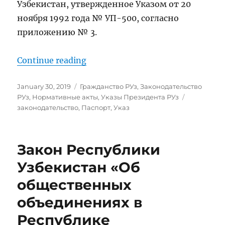
Узбекистан, утвержденное Указом от 20
ноября 1992 года № УП-500, согласно
приложению № 3.
“О Совершенствовании Паспорт
Continue reading
Posted
Categories
January 30, 2019
Гражданство РУз
,
Законодательство
on
Tags
РУз
,
Нормативные акты
,
Указы Президента РУз
законодательство
,
Паспорт
,
Указ
Закон Республики
Узбекистан «Об
общественных
объединениях в
Республике