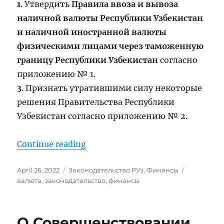
1
. Утвердить
Правила ввоза и вывоза
наличной валюты Республики Узбекистан
и наличной иностранной валюты
физическими лицами через таможенную
границу Республики Узбекистан
согласно
приложению № 1.
3
. Признать утратившими силу некоторые
решения Правительства Республики
Узбекистан согласно приложению № 2.
“ПРАВИЛА ввоза и вывоза нали
Continue reading
Posted
Categories
Tags
April 26, 2022
Законодательство РУз
,
Финансы
on
валюта
,
законодательство
,
финансы
О Совершенствовании