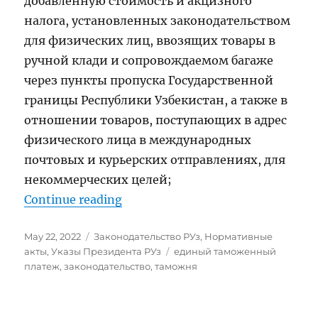
добавленную стоимость и акцизного
налога, установленных законодательством
для физических лиц, ввозящих товары в
ручной клади и сопровождаемом багаже
через пункты пропуска Государственной
границы Республики Узбекистан, а также в
отношении товаров, поступающих в адрес
физического лица в международных
почтовых и курьерских отправлениях, для
некоммерческих целей;
“Постановление Президента Рес
Continue reading
Posted
Categories
May 22, 2022
Законодательство РУз
,
Нормативные
on
Tags
акты
,
Указы Президента РУз
единый таможенный
платеж
,
законодательство
,
таможня