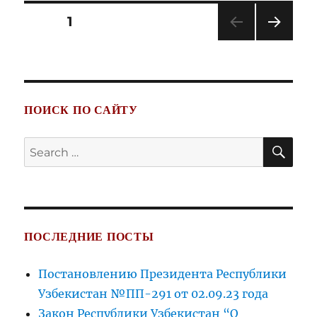
«Об
Posts
PAGE
1
общественных
объединениях
NEXT
navigation
в
PAG
Республике
E
Узбекистан»
ПОИСК ПО САЙТУ
SE
Search
for:
ПОСЛЕДНИЕ ПОСТЫ
Постановлению Президента Республики
Узбекистан №ПП-291 от 02.09.23 года
Закон Республики Узбекистан “О