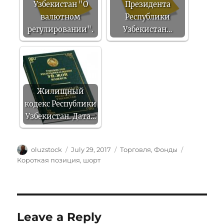
Узбекистан "О
Президента
валютном
Республики
регулировании".
Узбекистан…
Жилищный
кодекс Республики
Узбекистан. Дата…
Author
Posted
Categories
Tags
oluzstock
July 29, 2017
Торговля
,
Фонды
on
Короткая позиция
,
шорт
Leave a Reply