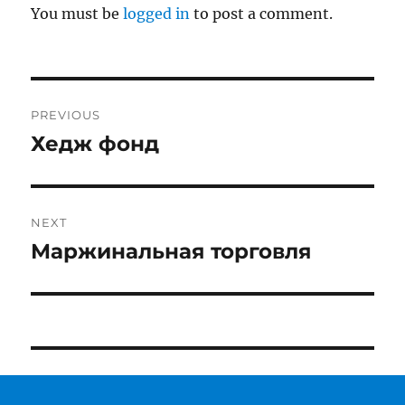
You must be
logged in
to post a comment.
Post
PREVIOUS
navigation
Хедж фонд
Previous
post:
NEXT
Маржинальная торговля
Next
post: