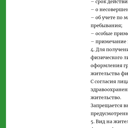
– срок действи
– о несоверше
– об учете по
пребывания;
– особые приме
– примечание к
4. Для получе
физического л
оформления гр
жительства фи
С согласия лиц
здравоохранени
жительство.
Запрещается вн
предусмотрен
5. Вид на жит