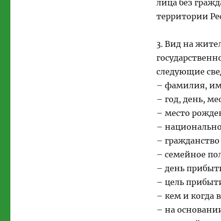
лица без гражд
территории Ре
3. Вид на жите
государственно
следующие све
– фамилия, им
– год, день, м
– место рожде
– национально
– гражданство 
– семейное по
– день прибыти
– цель прибыт
– кем и когда 
– на основани