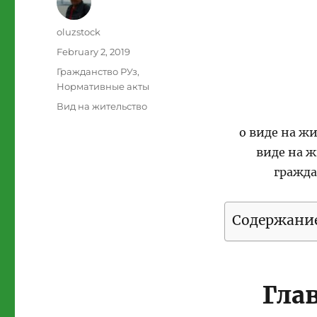
Author
oluzstock
Posted
February 2, 2019
on
Categories
Гражданство РУз
,
Нормативные акты
Tags
Вид на жительство
о виде на жи
виде на ж
гражда
Содержани
Гла