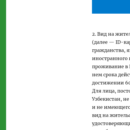
2. Вид на жит
(далее — ID-ка
гражданства, 
иностранного 
проживание в 
нем срока дейс
достижении 60-
Для лица, пос
Узбекистан, н
и не имеющего
вид на житель
удостоверяющи