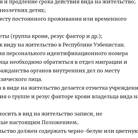
я и продление срока действия вида на жительство;
ннолетних детях;
 месту постоянного проживания или временного
ты (группа крови, резус фактор и др.);
 виду на жительство в Республике Узбекистан.
ния персонального идентификационного номера
ица необходимо обратиться в отдел миграции и
ажданства органов внутренних дел по месту
зического лица.
а в виде на жительство делается отметка учрежден
я о группе и резус факторе крови владельца вида н
осить в вид на жительство записи, не
ные настоящим Положением..
ельство должен содержать черно-белую или цветну