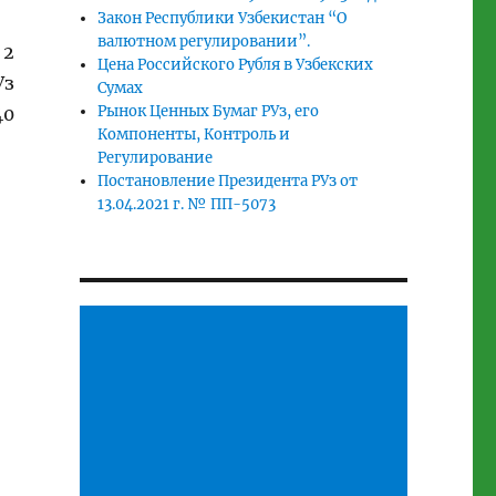
Закон Республики Узбекистан “О
валютном регулировании”.
 2
Цена Российского Рубля в Узбекских
Уз
Сумах
Рынок Ценных Бумаг РУз, его
40
Компоненты, Контроль и
Регулирование
Постановление Президента РУз от
13.04.2021 г. № ПП-5073