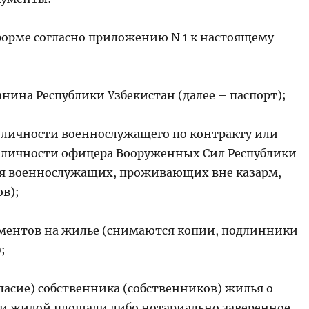
форме согласно
приложению N 1
к настоящему
нина Республики Узбекистан (далее – паспорт);
 личности военнослужащего по контракту или
 личности офицера Вооруженных Сил Республики
ля военнослужащих, проживающих вне казарм,
ов);
ментов на жилье (снимаются копии, подлинники
;
ласие) собственника (собственников) жилья о
и жилой площади либо нотариально заверенное