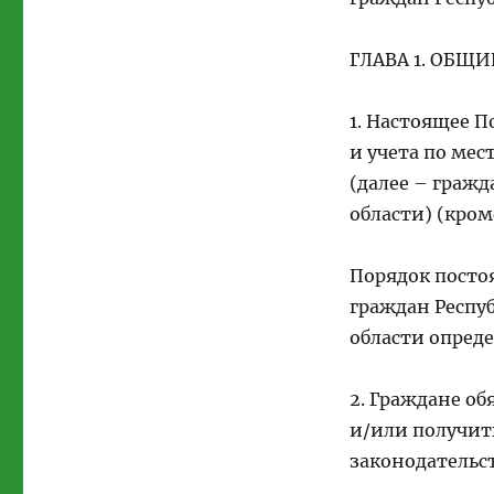
ГЛАВА 1. ОБЩ
1. Настоящее 
и учета по ме
(далее – гражд
области) (кром
Порядок посто
граждан Респу
области опред
2. Граждане о
и/или получить
законодательс