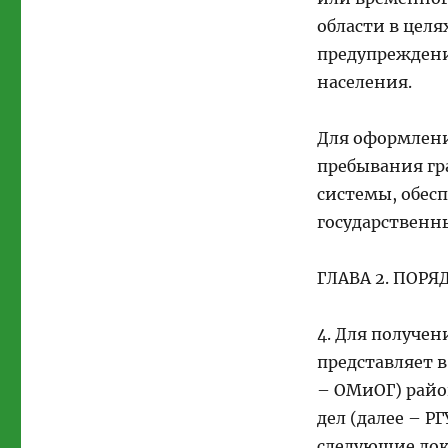
области в цел
предупреждени
населения.
Для оформлени
пребывания гр
системы, обес
государственны
ГЛАВА 2. ПОР
4. Для получе
представляет 
– ОМиОГ) райо
дел (далее – Р
следующие до