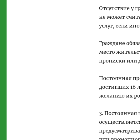
Отсутствие у 
не может счит
услуг, если ин
Граждане обяз
место жительс
прописки или д
Постоянная про
достигших 16 л
желанию их ро
3. Постоянная 
осуществляется
предусматрива
или временног