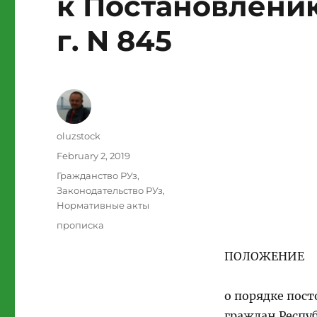
к Постановлению 
г. N 845
Author
oluzstock
Posted
February 2, 2019
on
Categories
Гражданство РУз
,
Законодательство РУз
,
Нормативные акты
Tags
прописка
ПОЛОЖЕНИЕ
о порядке пос
граждан
Респу