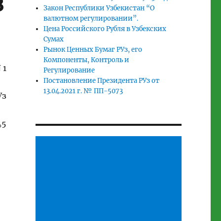
8
Закон Республики Узбекистан “О
валютном регулировании”.
Цена Российского Рубля в Узбекских
Сумах
Рынок Ценных Бумаг РУз, его
Компоненты, Контроль и
 1
Регулирование
Постановление Президента РУз от
13.04.2021 г. № ПП-5073
Уз
45