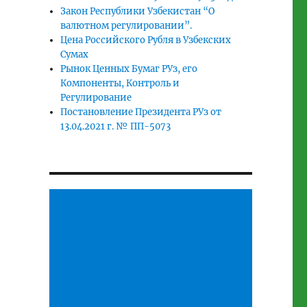
Закон Республики Узбекистан “О
валютном регулировании”.
Цена Российского Рубля в Узбекских
Сумах
Рынок Ценных Бумаг РУз, его
Компоненты, Контроль и
Регулирование
Постановление Президента РУз от
13.04.2021 г. № ПП-5073