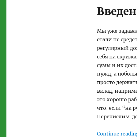
Введен
Мы уже задавал
стали не сред
регулярный дох
себя на скрижа
сумы и их дос
нужд, а поболь
просто держать
вклад, наприм
это хорошо раб
что, если “на 
Перечислим де
Continue readin