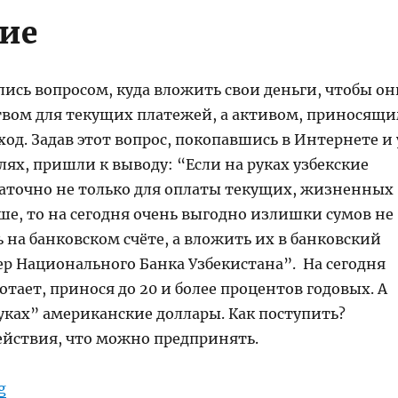
ие
ись вопросом, куда вложить свои деньги, чтобы он
ством для текущих платежей, а активом, приносящ
од. Задав этот вопрос, покопавшись в Интернете и 
лях, пришли к выводу: “Если на руках узбекские
таточно не только для оплаты текущих, жизненных
ше, то на сегодня очень выгодно излишки сумов не
 на банковском счёте, а вложить их в банковский
ер Национального Банка Узбекистана”. На сегодня
отает, принося до 20 и более процентов годовых. А
руках” американские доллары. Как поступить?
йствия, что можно предпринять.
“Какой вклад на сегодня надежнее и выгоднее – 
g