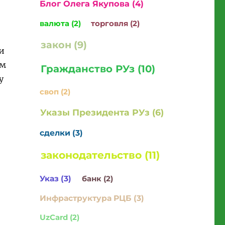
Блог Олега Якупова (4)
валюта (2)
торговля (2)
закон (9)
и
им
Гражданство РУз (10)
у
своп (2)
Указы Президента РУз (6)
сделки (3)
законодательство (11)
Указ (3)
банк (2)
Инфраструктура РЦБ (3)
UzCard (2)
долларовый или сумовый.”