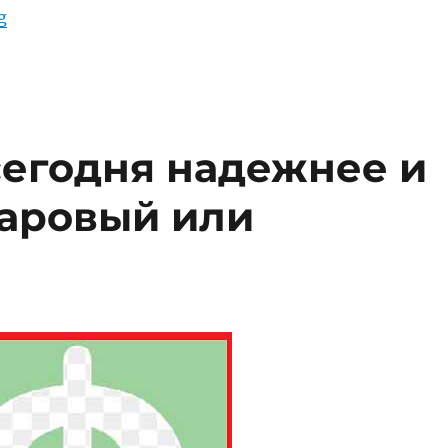
“Цена Российского Рубля в Узбекских Сумах”
g
сегодня надежнее и
ларовый или