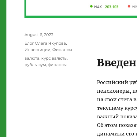
Posted
August 6, 2023
on
Categories
Блог Олега Якупова
,
Инвестиции
,
Финансы
Tags
валюта
,
курс валюты
,
Введен
рубль
,
сум
,
финансы
Российский руб
пенсионеры, п
на свои счета 
текущему курсу
важный показат
Об этом показа
динамики его 