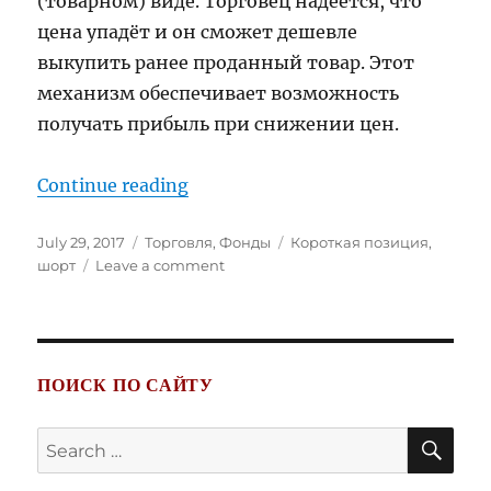
(товарном) виде. Торговец надеется, что
цена упадёт и он сможет дешевле
выкупить ранее проданный товар. Этот
механизм обеспечивает возможность
получать прибыль при снижении цен.
“Короткая позиция”
Continue reading
Posted
Categories
Tags
July 29, 2017
Торговля
,
Фонды
Короткая позиция
,
on
on
шорт
Leave a comment
Короткая
позиция
ПОИСК ПО САЙТУ
SE
Search
for: