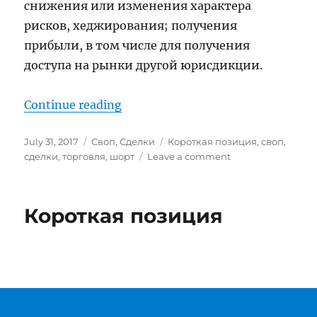
снижения или изменения характера
рисков, хеджирования; получения
прибыли, в том числе для получения
доступа на рынки другой юрисдикции.
“СВОП”
Continue reading
Posted
Categories
Tags
July 31, 2017
Своп
,
Сделки
Короткая позиция
,
своп
,
on
on
сделки
,
торговля
,
шорт
Leave a comment
СВОП
Короткая позиция