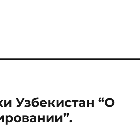
ки Узбекистан “О
ировании”.