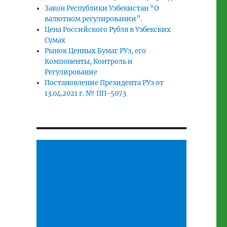
Закон Республики Узбекистан “О
валютном регулировании”.
Цена Российского Рубля в Узбекских
Сумах
Рынок Ценных Бумаг РУз, его
Компоненты, Контроль и
Регулирование
Постановление Президента РУз от
13.04.2021 г. № ПП-5073