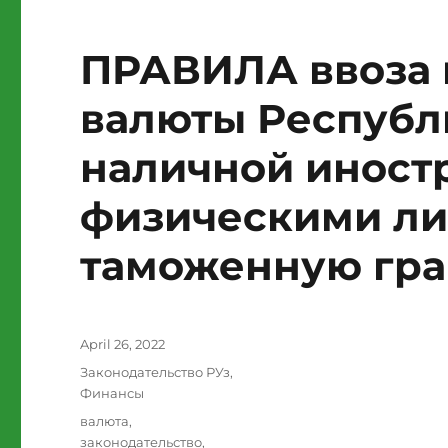
ПРАВИЛА ввоза 
валюты Республ
наличной иност
физическими ли
таможенную гра
Posted
April 26, 2022
on
Categories
Законодательство РУз
,
Финансы
Tags
валюта
,
законодательство
,