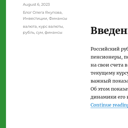
Posted
August 6, 2023
on
Categories
Блог Олега Якупова
,
Инвестиции
,
Финансы
Tags
валюта
,
курс валюты
,
Введен
рубль
,
сум
,
финансы
Российский руб
пенсионеры, п
на свои счета 
текущему курсу
важный показат
Об этом показа
динамики его 
Continue readin