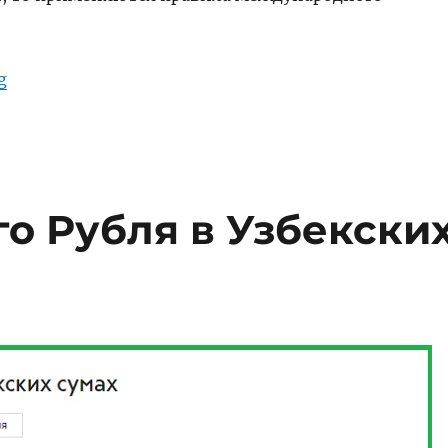
“Закон Республики Узбекистан “О валютном регу
g
о Рубля в Узбекски