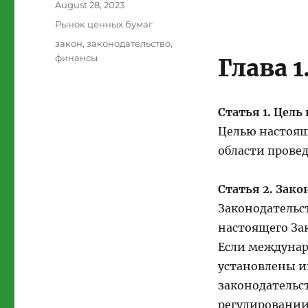
Posted
August 28, 2023
on
Categories
Рынок ценных бумаг
Tags
закон
,
законодательство
,
финансы
Глава 
Статья 1. Цель
Целью настоящ
области прове
Статья 2. Зак
Законодательс
настоящего Зак
Если междунар
установлены и
законодательс
регулировании