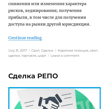
снижения или изменения характера
рисков, хеджирования; получения
прибыли, в том числе для получения
доступа на рынки другой юрисдикции.
“СВОП”
Continue reading
Posted
Categories
Tags
July 31, 2017
Своп
,
Сделки
Короткая позиция
,
своп
,
on
on
сделки
,
торговля
,
шорт
Leave a comment
СВОП
Сделка РЕПО