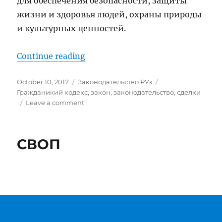
для обеспечения безопасности, защиты
жизни и здоровья людей, охраны природы
и культурных ценностей.
“Гражданский Кодекс Республики
Continue reading
Posted
Categories
Tags
October 10, 2017
Законодательство РУз
on
Гражданикий кодекс
,
закон
,
законодательство
,
сделки
on
Leave a comment
Гражданский
Кодекс
Республики
СВОП
Узбекистан.
Часть
первая.
Статьи
1
–
165