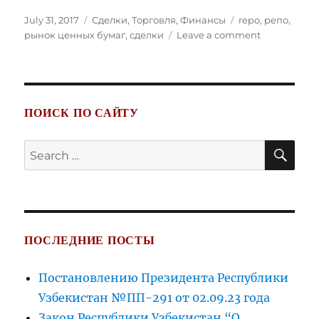
Posted
Categories
Tags
July 31, 2017
Сделки
,
Торговля
,
Финансы
repo
,
репо
,
on
on
рынок ценных бумаг
,
сделки
Leave a comment
Сделка
РЕПО
ПОИСК ПО САЙТУ
SE
Search
for:
ПОСЛЕДНИЕ ПОСТЫ
Постановлению Президента Республики
Узбекистан №ПП-291 от 02.09.23 года
Закон Республики Узбекистан “О