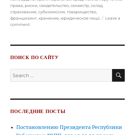
права
,
риски
,
свидетельство
,
секвестр
,
склад
,
страхование
,
субкомиссия
,
товарищество
,
франшизинг
,
хранение
,
юридическое лицо
Leave a
on
comment
Гражданский
Кодекс
Республики
Узбекистан.
Часть
ПОИСК ПО САЙТУ
вторая.
Статьи
SE
Search
832
for:
–
1030
ПОСЛЕДНИЕ ПОСТЫ
Постановлению Президента Республики