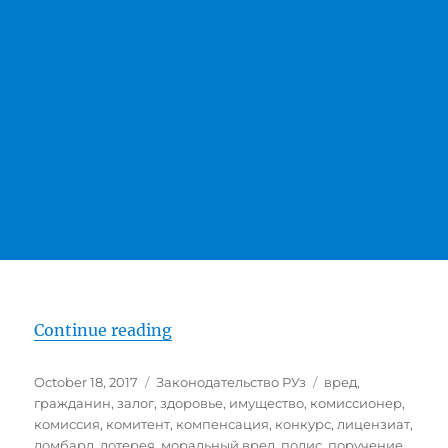
“Гражданский Кодекс Республики
Continue reading
Posted
Categories
Tags
October 18, 2017
Законодательство РУз
вред
,
on
гражданин
,
залог
,
здоровье
,
имущество
,
комиссионер
,
комиссия
,
комитент
,
компенсация
,
конкурс
,
лицензиат
,
ломбард
,
лотерея
,
моральный вред
,
полис
,
поручение
,