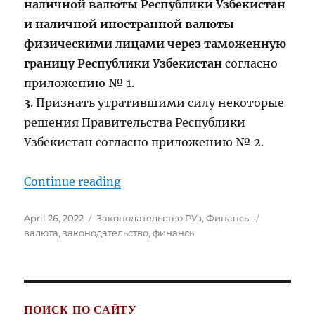
наличной валюты Республики Узбекистан
и наличной иностранной валюты
физическими лицами через таможенную
границу Республики Узбекистан
согласно
приложению № 1.
3
. Признать утратившими силу некоторые
решения Правительства Республики
Узбекистан согласно приложению № 2.
“ПРАВИЛА ввоза и вывоза нали
Continue reading
Posted
Categories
Tags
April 26, 2022
Законодательство РУз
,
Финансы
on
валюта
,
законодательство
,
финансы
ПОИСК ПО САЙТУ