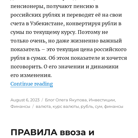
пенсионеры, получают пенсию в
российских рублях и переводят её на свои
счета в Узбекистане, конвертируя рубли в
сумы по текущему курсу. Поэтому не
только очень, но даже жизненно важный
показатель – это текущая цена российского
рубля в сумах. Об этом показателе и хочется
поговорить. О его значении и динамики
его изменения.
“Цена Российского Рубля в Узбе
Continue reading
Posted
Categories
August 6, 2023
Блог Олега Якупова
,
Инвестиции
,
on
Tags
Финансы
валюта
,
курс валюты
,
рубль
,
сум
,
финансы
ПРАВИЛА ввоза и