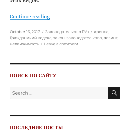
этих видов.
“Гражданский Кодекс Республики
Continue reading
Posted
Categories
Tags
October 16, 2017
Законодательство РУз
аренда
,
on
Гражданикий кодекс
,
закон
,
законодательство
,
лизинг
,
on
недвижимость
Leave a comment
Гражданский
Кодекс
Республики
Узбекистан.
Часть
ПОИСК ПО САЙТУ
вторая.
Статьи
SE
Search
386
for:
–
599
ПОСЛЕДНИЕ ПОСТЫ