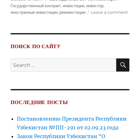
on
Государственный контракт
,
инвестиции
,
инвестор
,
on
иностранные инвестиции
,
реинвестиции
Leave a comment
Закон
Респу
Узбек
«Об
инвес
ПОИСК ПО САЙТУ
деяте
SE
Search
for:
ПОСЛЕДНИЕ ПОСТЫ
Постановлению Президента Республики
Узбекистан №ПП-291 от 02.09.23 года
Закон Республики Узбекистан “О